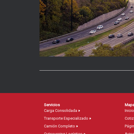
Servicios
Mapa 
Carga Consolidada
»
Inici
Transporte Especializado
»
Coti
Camión Completo
»
Págin
Outsourcing Logístico
»
Aviso