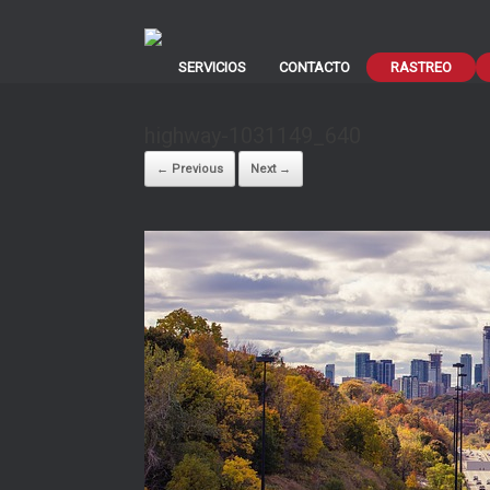
SERVICIOS
CONTACTO
RASTREO
highway-1031149_640
← Previous
Next →