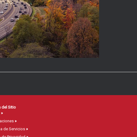
del Sitio
o
»
zaciones
»
a de Servicios
»
 de Privacidad
»