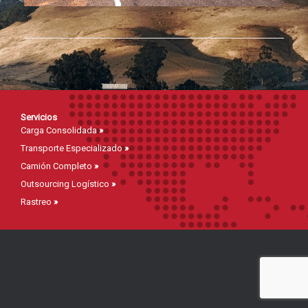
Servicios
Carga Consolidada
»
Transporte Especializado
»
Camión Completo
»
Outsourcing Logístico
»
Rastreo
»
Mapa del Sitio
Inicio
»
Cotizaciones
»
Página de Servicios
»