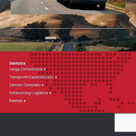
Servicios
Carga Consolidada
»
Transporte Especializado
»
Camión Completo
»
Outsourcing Logístico
»
Rastreo
»
Mapa del Sitio
Inicio
»