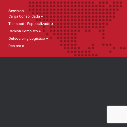
Servicios
Carga Consolidada
»
Transporte Especializado
»
Camión Completo
»
Outsourcing Logístico
»
Rastreo
»
Mapa del Sitio
Inicio
»
Cotizaciones
»
Página de Servicios
»
Aviso de Privacidad
»